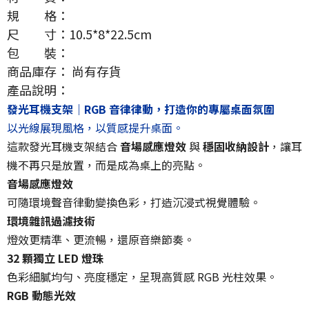
規 格：
尺 寸：
10.5*8*22.5cm
包 裝：
商品庫存：
尚有存貨
產品說明：
發光耳機支架｜
RGB
音律律動，打造你的專屬桌面氛圍
以光線展現風格，以質感提升桌面。
這款發光耳機支架結合
音場感應燈效
與
穩固收納設計
，讓耳
機不再只是放置，而是成為桌上的亮點。
音場感應燈效
可隨環境聲音律動變換色彩，打造沉浸式視覺體驗。
環境雜訊過濾技術
燈效更精準、更流暢，還原音樂節奏。
32
顆獨立
LED
燈珠
色彩細膩均勻、亮度穩定，呈現高質感
RGB
光柱效果。
RGB
動態光效