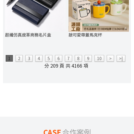
超纖仿真皮革商務名片盒
敲可愛帶蓋馬克杯
1
2
3
4
5
6
7
8
9
10
>
>|
分 209 頁 共 4166 項
CASE
合作案例