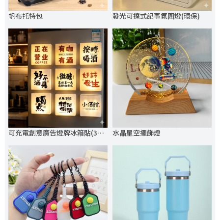
帆布托特包
發光可擦式記事氛圍燈(環保)
可充電創意廣告燈牌冰箱貼(3檔燈光)
水晶星空擺飾燈