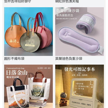
筊杯吉祥招財御守
網紅拚色漁夫帽
圓形不織布袋
莫蘭迪色負重沙袋