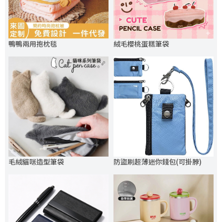
鴨鴨兩用抱枕毯
絨毛櫻桃蛋糕筆袋
毛絨貓咪造型筆袋
防盜刷超薄迷你錢包(可掛脖)