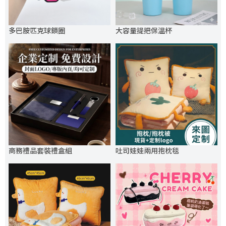
多巴胺匹克球鎖圈
大容量提把保溫杯
商務禮品套裝禮盒組
吐司娃娃兩用抱枕毯