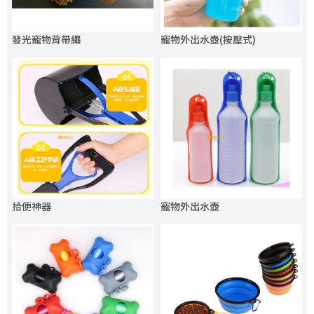
發光寵物背帶繩
寵物外出水壺(按壓式)
拾便神器
寵物外出水壺