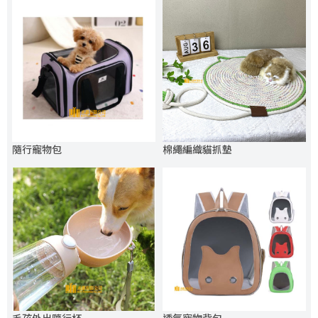
隨行寵物包
棉繩編織貓抓墊