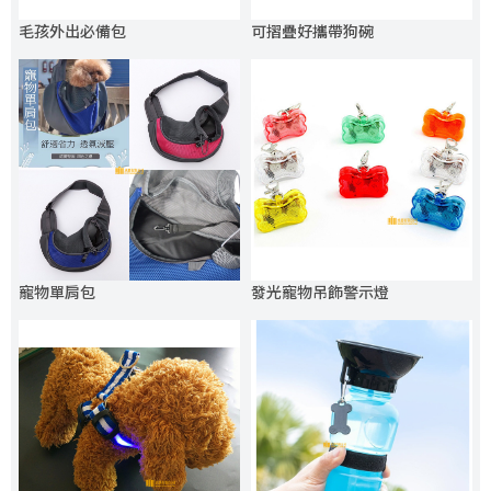
毛孩外出必備包
可摺疊好攜帶狗碗
寵物單肩包
發光寵物吊飾警示燈