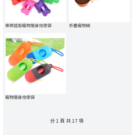
骨頭造型寵物隨身拾便袋
折疊寵物碗
寵物隨身拾便袋
分 1 頁 共 17 項