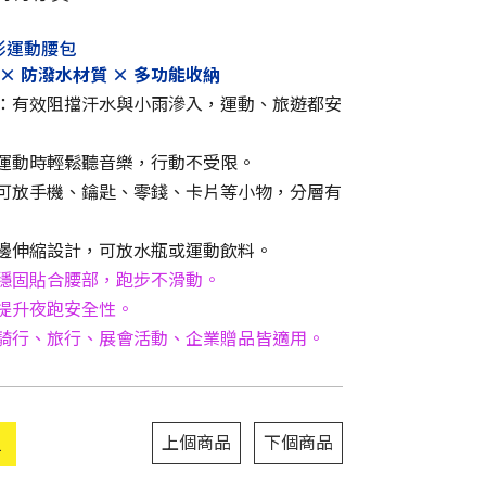
隱形運動腰包
× 防潑水材質 × 多功能收納
：有效阻擋汗水與小雨滲入，運動、旅遊都安
運動時輕鬆聽音樂，行動不受限。
可放手機、鑰匙、零錢、卡片等小物，分層有
邊伸縮設計，可放水瓶或運動飲料。
穩固貼合腰部，跑步不滑動。
提升夜跑安全性。
騎行、旅行、展會活動、企業贈品皆適用。
上個商品
下個商品
單