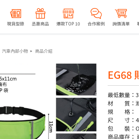
現貨型錄
丞惠商品
爆款TOP 10
合作案例
詢價清單
汽車內部小物
商品介紹
EG6
最低數量：
3
材 質：
規 格：
尺 寸：
4
包 裝：
商品庫存：