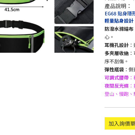
產品說明：
EG68 貼身
輕量貼身設計 
防潑水滌綸布
心。
耳機孔設計
：
多夾層收納
：
序不刮傷。
彈性瓶袋
：側
可調式腰帶
：
夜間反光條
：
登山、慢跑、
加入詢價