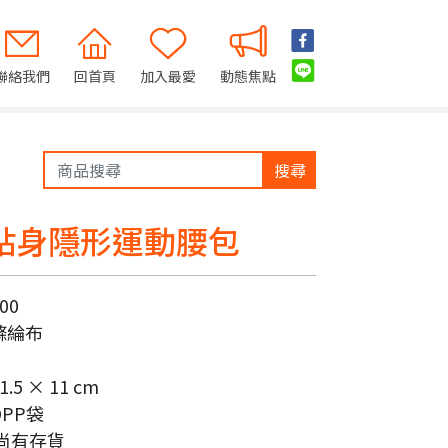
聯絡我們
回首頁
加入最愛
動態焦點
搜尋
8 貼身隱形運動腰包
00
滌綸布
1.5 × 11 cm
OPP袋
尚有存貨