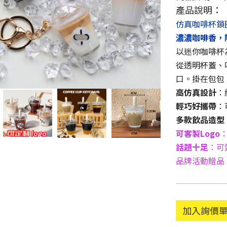
產品說明：
仿真咖啡杯鎖
濃濃咖啡香，
以迷你咖啡杯
從透明杯蓋、
口。掛在包包
高仿真設計
：
輕巧好攜帶
：
多款飲品造型
可客製
Logo
話題十足
：可
品牌活動贈品
加入詢價