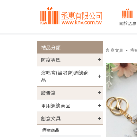
關於丞惠
禮品分類
創意文具
療
防疫專區
演唱會(簽唱會)周邊商
品
廣告筆
車用週邊商品
創意文具
療癒商品