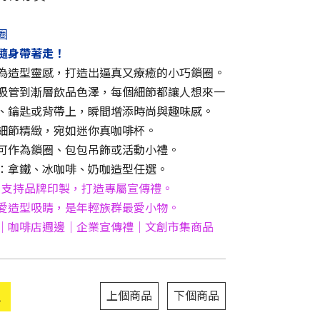
圈
隨身帶著走！
為造型靈感，打造出逼真又療癒的小巧鎖圈。
吸管到漸層飲品色澤，每個細節都讓人想來一
、鑰匙或背帶上，瞬間增添時尚與趣味感。
細節精緻，宛如迷你真咖啡杯。
可作為鎖圈、包包吊飾或活動小禮。
：拿鐵、冰咖啡、奶咖造型任選。
：支持品牌印製，打造專屬宣傳禮。
愛造型吸睛，是年輕族群最愛小物。
｜咖啡店週邊｜企業宣傳禮｜文創市集商品
上個商品
下個商品
單