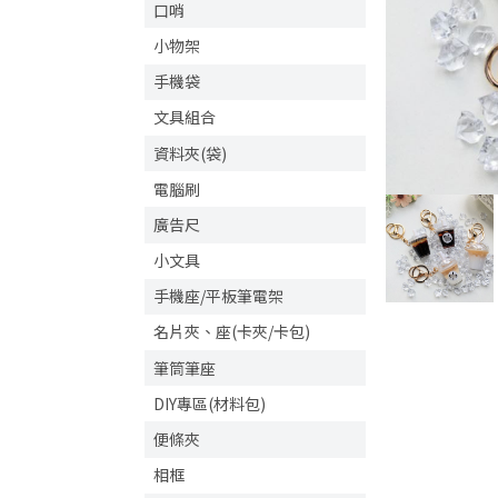
口哨
小物架
手機袋
文具組合
資料夾(袋)
電腦刷
廣告尺
小文具
手機座/平板筆電架
名片夾、座(卡夾/卡包)
筆筒筆座
DIY專區(材料包)
便條夾
相框