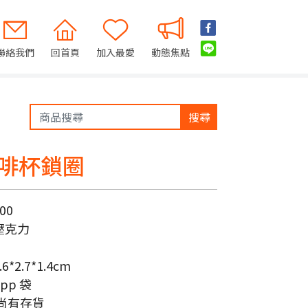
聯絡我們
回首頁
加入最愛
動態焦點
搜尋
啡杯鎖圈
00
壓克力
.6*2.7*1.4cm
pp 袋
尚有存貨