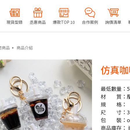
現貨型錄
丞惠商品
爆款TOP 10
合作案例
詢價清單
癒商品
商品介紹
仿真咖
最低數量：
5
材 質：
規 格：
尺 寸：
3
包 裝：
o
商品庫存：