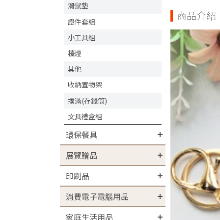
滑鼠墊
商品介紹
證件套組
小工具組
檯燈
其他
收納置物架
撲滿(存錢筒)
文具禮盒組
環保餐具
展覽贈品
印刷品
消費電子電腦用品
家庭生活用品