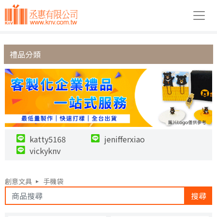
禮品分類
katty5168
jenifferxiao
vickyknv
創意文具
手機袋
搜尋