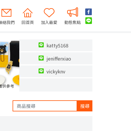
聯絡我們
回首頁
加入最愛
動態焦點
katty5168
jenifferxiao
vickyknv
搜尋