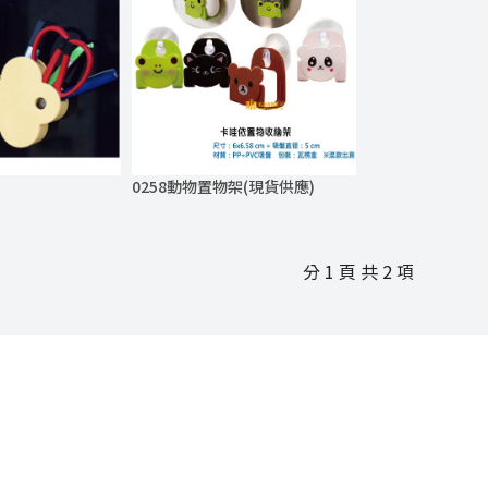
0258動物置物架(現貨供應)
分 1 頁 共 2 項