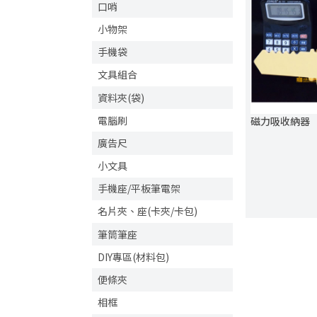
口哨
小物架
手機袋
文具組合
資料夾(袋)
電腦刷
磁力吸收納器
廣告尺
小文具
手機座/平板筆電架
名片夾、座(卡夾/卡包)
筆筒筆座
DIY專區(材料包)
便條夾
相框