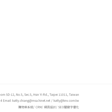
No.5, Sec.5, Hsin Yi Rd., Taipei 11011, Taiwan
64
Email:
katty.chiang@msa.hinet.net
/
katty@knv.com.tw
購物車系統
/
CRM
/
網頁設計
/
SEO關鍵字優化