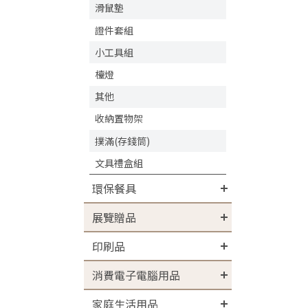
滑鼠墊
證件套組
小工具組
檯燈
其他
收納置物架
撲滿(存錢筒)
文具禮盒組
環保餐具
展覽贈品
印刷品
消費電子電腦用品
家庭生活用品