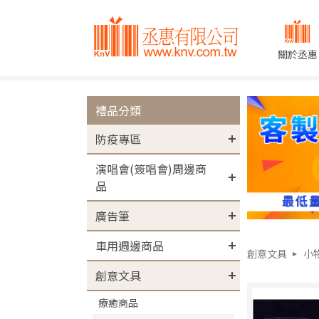
關於丞惠
禮品分類
防疫專區
演唱會(簽唱會)周邊商
品
廣告筆
車用週邊商品
創意文具
小
創意文具
療癒商品