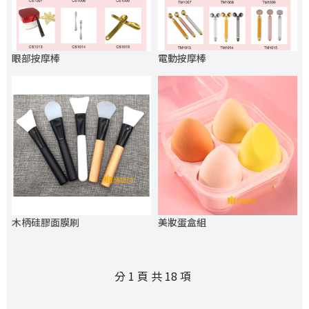
眼部按摩棒
電動按摩棒
木柄硅膠面膜刷
美妝蛋盒組
分 1 頁 共 18 項