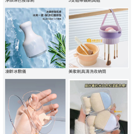
淨顏淋巴按摩刷
5支組帶鏡刷具組
凍齡冰敷儀
美妝刷具清洗收納筒