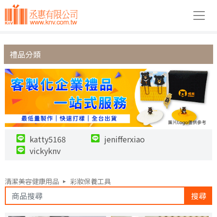
禮品分類
katty5168
jenifferxiao
vickyknv
清潔美容健康用品
彩妝保養工具
搜尋