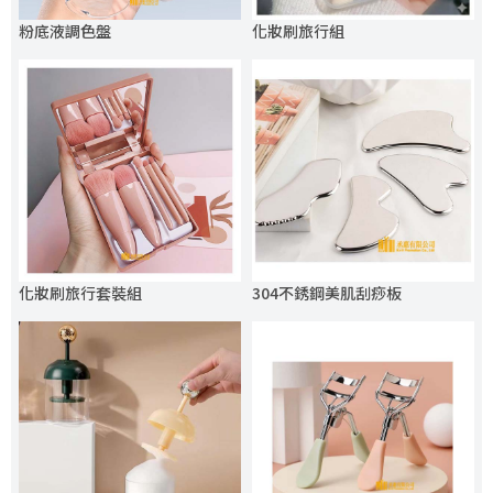
粉底液調色盤
化妝刷旅行組
化妝刷旅行套裝組
304不銹鋼美肌刮痧板