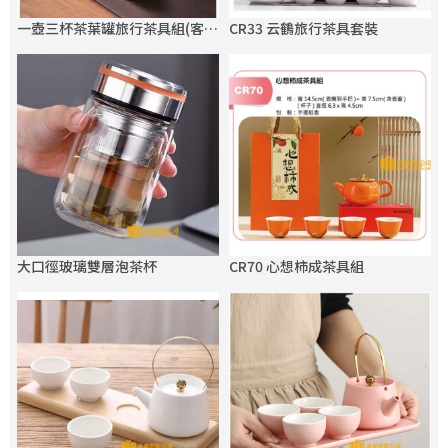
一壺三杯茶葉罐旅行茶具組(客製化logo)
CR33 云鶴旅行茶具套裝
大口徑玻璃雙層泡茶杯
CR70 心想柿成茶具組