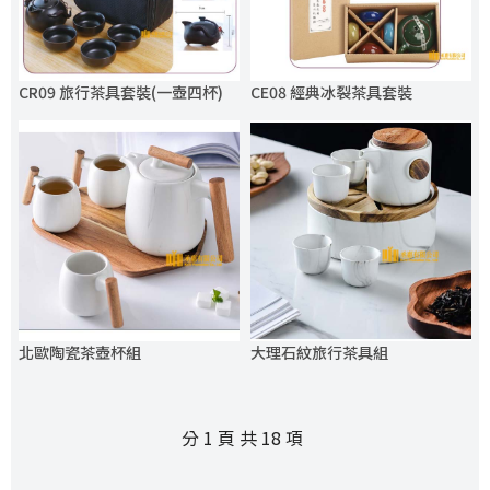
CR09 旅行茶具套裝(一壺四杯)
CE08 經典冰裂茶具套裝
北歐陶瓷茶壺杯組
大理石紋旅行茶具組
分 1 頁 共 18 項