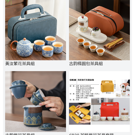
黃汝繁花茶具組
古韵橢圓包茶具組