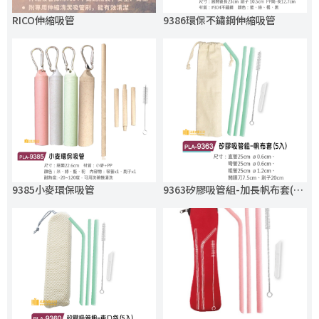
RICO伸縮吸管
9386環保不鏽鋼伸縮吸管
9385小麥環保吸管
9363矽膠吸管組-加長帆布套(5入)