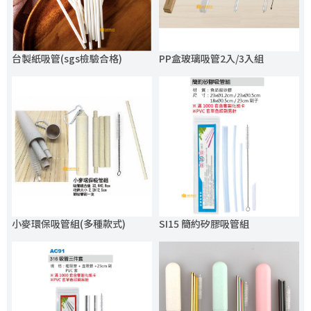
台製紙吸管(sgs檢驗合格)
PP盒玻璃吸管2入/3入組
小麥環保吸管組(多種款式)
SI15 簡約矽膠吸管組