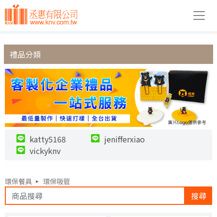
禮品分類
katty5168
jenifferxiao
vickyknv
環保餐具
環保吸管
搜尋