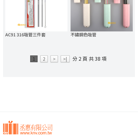
AC91 316吸管三件套
不鏽鋼色吸管
分 2 頁 共 38 項
1
2
>
>|