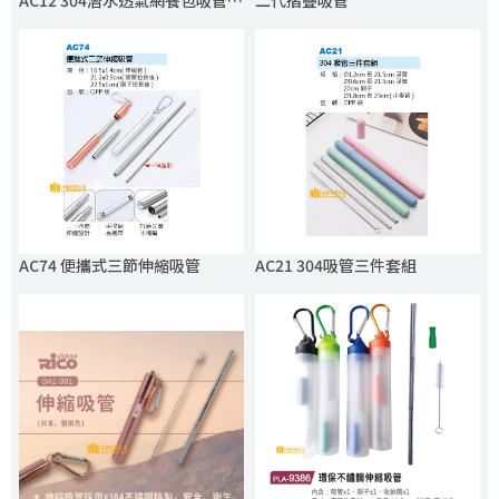
AC12 304潛水透氣網餐包吸管4入組
二代摺疊吸管
AC74 便攜式三節伸縮吸管
AC21 304吸管三件套組