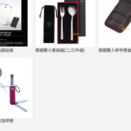
抗菌砧板
德國雙人餐具組(二/三件組)
德國雙人修甲禮盒(
能指甲鉗