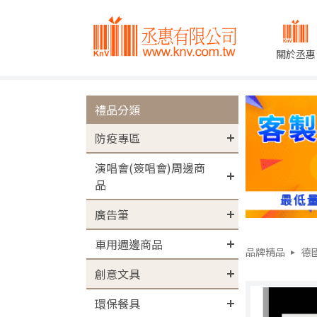
關於丞惠
禮品分類
防疫專區
演唱會(簽唱會)周邊商
品
廣告筆
車用週邊商品
品牌精品
德
創意文具
環保餐具