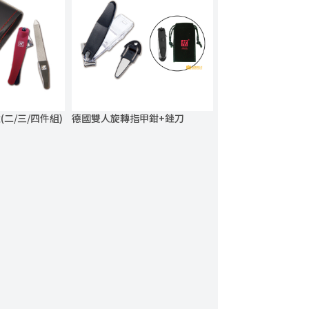
二/三/四件組)
德國雙人旋轉指甲鉗+銼刀