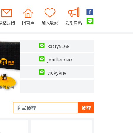
聯絡我們
回首頁
加入最愛
動態焦點
katty5168
jenifferxiao
vickyknv
搜尋