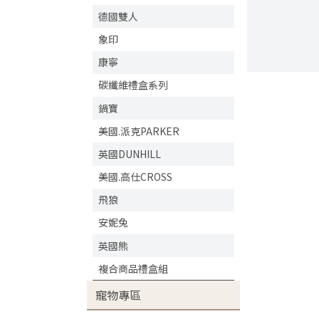
德國雙人
象印
康寧
碳纖維禮盒系列
鍋寶
美國.派克PARKER
英國DUNHILL
美國.高仕CROSS
飛狼
安妮兔
英國熊
複合商品禮盒組
寵物專區