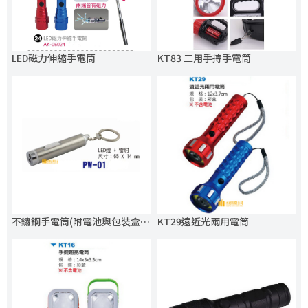
LED磁力伸縮手電筒
KT83 二用手持手電筒
不鏽鋼手電筒(附電池與包裝盒)鎖圈
KT29遠近光兩用電筒