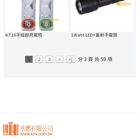
KT16手提超亮電筒
1Watt LED+雷射手電筒
分 3 頁 共 59 項
1
2
3
>
>|