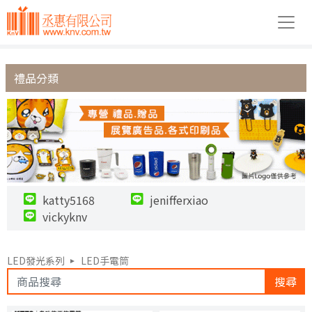
禮品分類
katty5168
jenifferxiao
vickyknv
LED發光系列
LED手電筒
搜尋