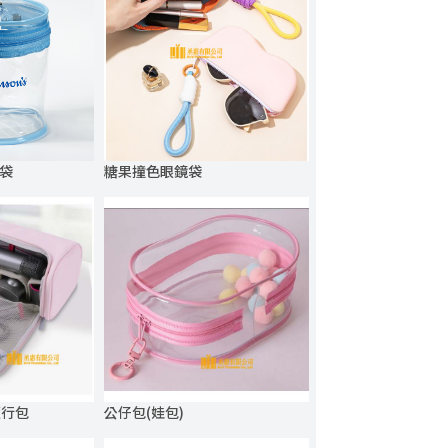
提袋
糖果撞色眼鏡袋
隨行包
公仔包(娃包)