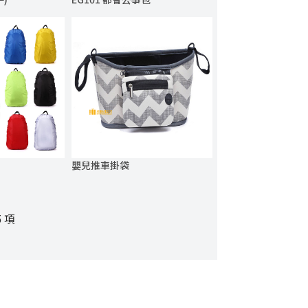
嬰兒推車掛袋
5 項