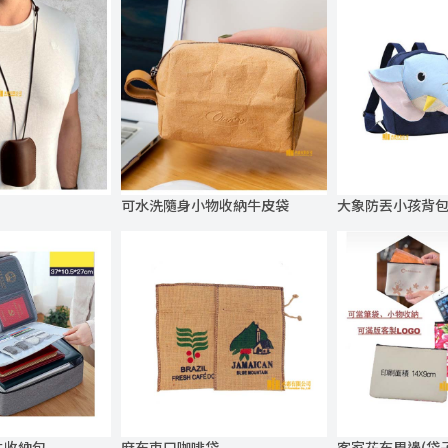
可水洗隨身小物收納牛皮袋
大象防丟小孩背
件收納包
麻布束口咖啡袋
客家花布周邊(袋子