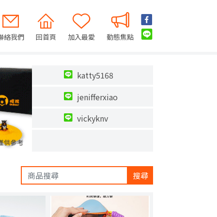
聯絡我們
回首頁
加入最愛
動態焦點
katty5168
jenifferxiao
vickyknv
搜尋