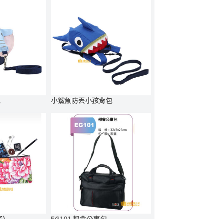
包
小鯊魚防丟小孩背包
)
EG101 都會公事包