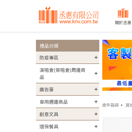
關於丞惠
禮品分類
防疫專區
演唱會(簽唱會)周邊商
品
廣告筆
車用週邊商品
皮件箱袋
其
創意文具
環保餐具