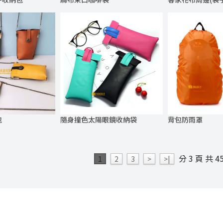
包
隨身撞色太陽眼鏡收納袋
背包防雨罩
分 3 頁 共 4
1
2
3
>
>|