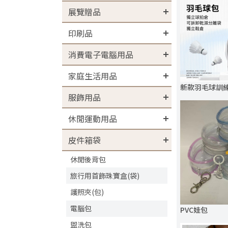
展覽贈品
印刷品
消費電子電腦用品
家庭生活用品
新款羽毛球訓練
服飾用品
休閒運動用品
皮件箱袋
休閒後背包
旅行用首飾珠寶盒(袋)
護照夾(包)
電腦包
PVC娃包
盥洗包