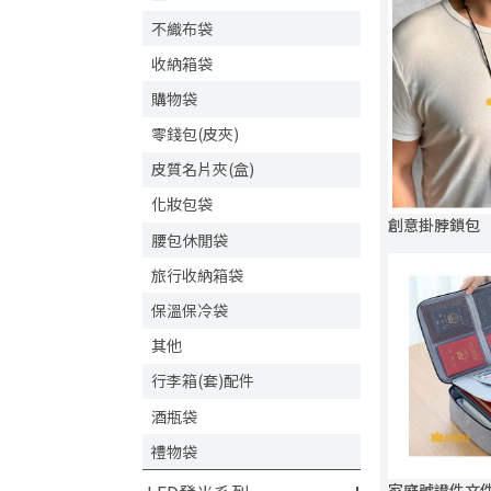
不織布袋
收納箱袋
購物袋
零錢包(皮夾)
皮質名片夾(盒)
化妝包袋
創意掛脖鎖包
腰包休閒袋
旅行收納箱袋
保溫保冷袋
其他
行李箱(套)配件
酒瓶袋
禮物袋
家庭號證件文