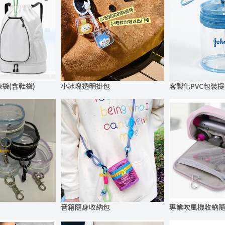
袋(含鞋袋)
小冰塊透明掛包
客製化PVC包裝
音箱隨身收納包
專業吹風機收納