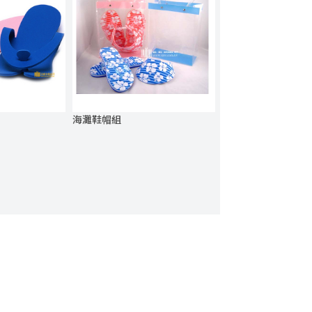
海灘鞋帽組