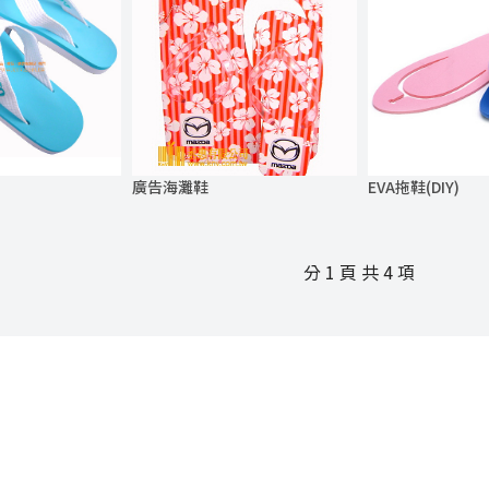
廣告海灘鞋
EVA拖鞋(DIY)
分 1 頁 共 4 項