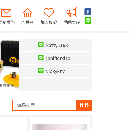
聯絡我們
回首頁
加入最愛
動態焦點
katty5168
jenifferxiao
vickyknv
搜尋