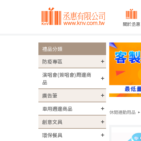
關於丞惠
禮品分類
防疫專區
演唱會(簽唱會)周邊商
品
廣告筆
車用週邊商品
休閒運動用品
創意文具
環保餐具