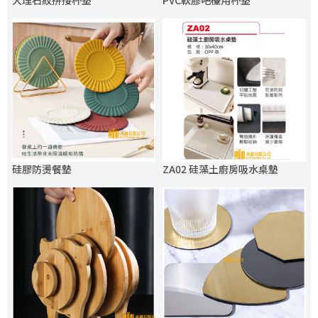
大理石紋拼接杯墊
PVC軟膠吧檯用杯墊
硅膠防燙餐墊
ZA02 硅藻土廚房吸水桌墊