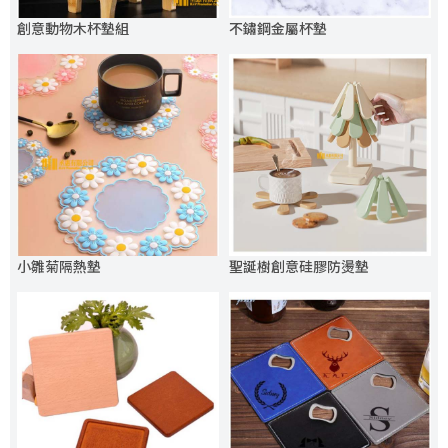
創意動物木杯墊組
不鏽鋼金屬杯墊
小雛菊隔熱墊
聖誕樹創意硅膠防燙墊