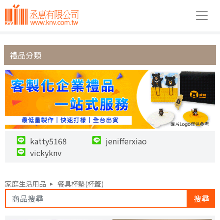
禮品分類
katty5168
jenifferxiao
vickyknv
家庭生活用品
餐具杯墊(杯蓋)
搜尋