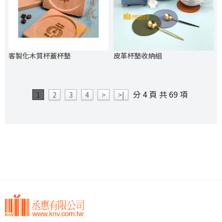
客製化木質杯蓋杯墊
皮革杯墊收納組
分 4 頁 共 69 項
1
2
3
4
>
>|