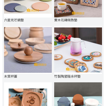
六星光芒鍋墊
實木花磚隔熱墊
木質杯蓋
竹製陶瓷吸水杯墊