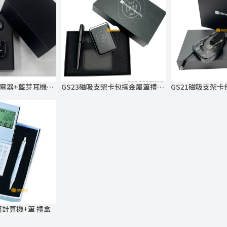
咖啡杯+無線充電器+藍芽耳機禮盒
GS23磁吸支架卡包搭金屬筆禮盒組
計算機+筆 禮盒