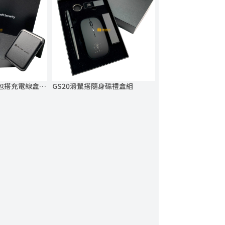
GS21磁吸支架卡包搭充電線盒禮盒組
GS20滑鼠搭隨身碟禮盒組