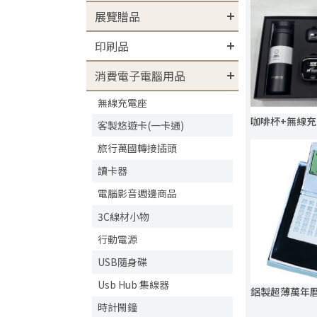
展覽贈品
印刷品
消費電子電腦用品
無線充電座
客製悠遊卡(一卡通)
旅行萬國轉接插頭
讀卡器
電腦影音週邊商品
3C線材小物
行動電源
USB隨身碟
Usb Hub 集線器
鋁製超薄萬年曆
時計鬧鐘