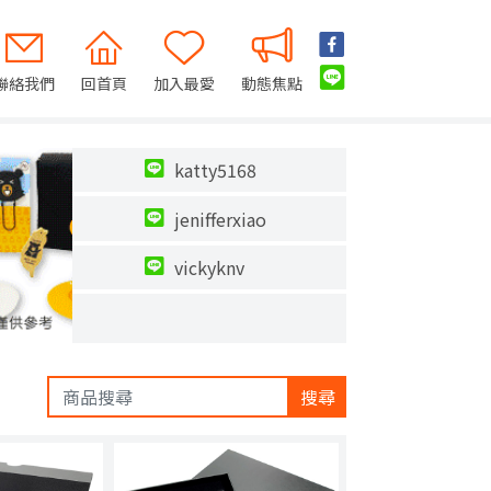
聯絡我們
回首頁
加入最愛
動態焦點
katty5168
jenifferxiao
vickyknv
搜尋