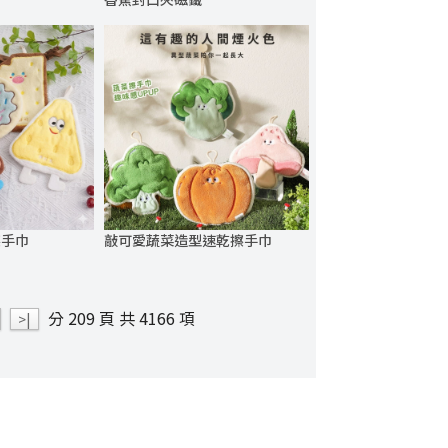
擦手巾
敲可愛蔬菜造型速乾擦手巾
分 209 頁 共 4166 項
>|