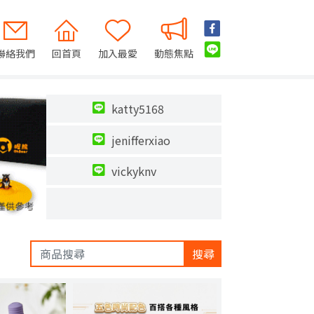
聯絡我們
回首頁
加入最愛
動態焦點
katty5168
jenifferxiao
vickyknv
搜尋