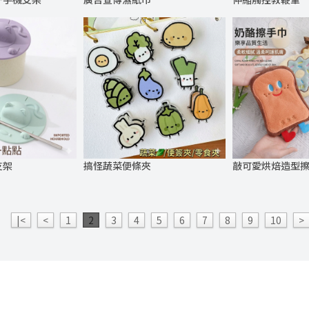
支架
搞怪蔬菜便條夾
敲可愛烘焙造型
|<
<
1
2
3
4
5
6
7
8
9
10
>