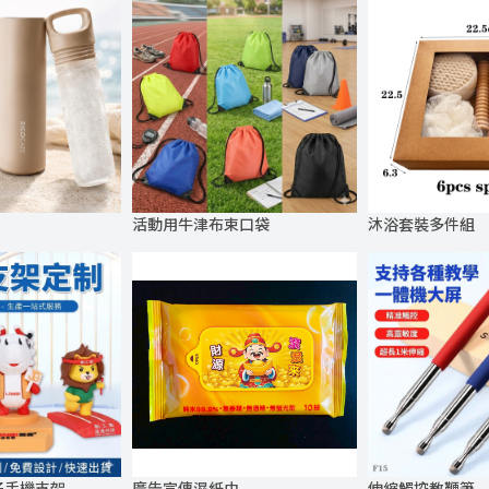
活動用牛津布束口袋
沐浴套裝多件組
仔手機支架
廣告宣傳濕紙巾
伸縮觸控教鞭筆