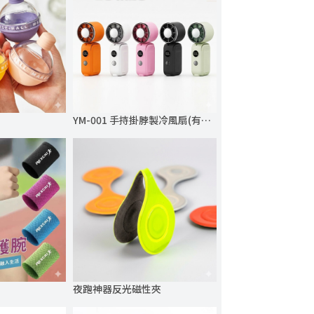
YM-001 手持掛脖製冷風扇(有BSMI)
夜跑神器反光磁性夾