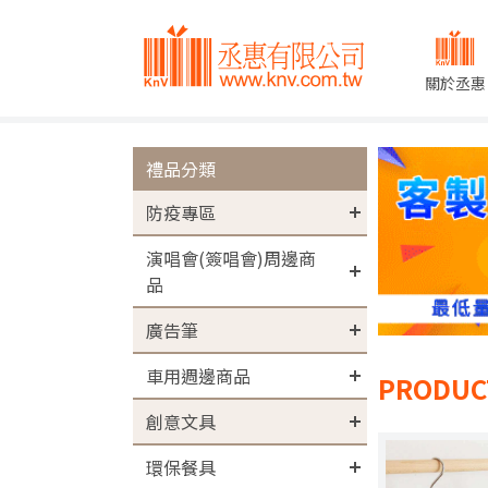
關於丞惠
禮品分類
防疫專區
演唱會(簽唱會)周邊商
品
廣告筆
車用週邊商品
PRODUC
創意文具
環保餐具