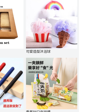
可愛造型沐浴球
香蕉封口夾磁鐵