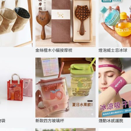
金絲檀木小貓按摩梳
燈泡威士忌冰球
物袋
新款四方玻璃杯
運動冰感護脘