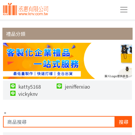
禮品分類
katty5168
jenifferxiao
vickyknv
搜尋